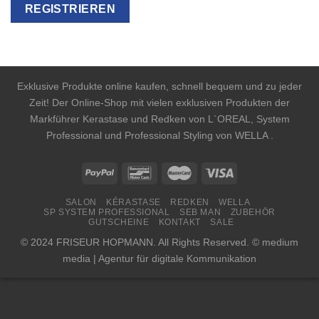
Exklusive Produkte online kaufen, schnell bequem und zu jeder
Zeit! Der Online-Shop mit vielen exklusiven Produkten der
Markführer Kerastase und Redken von L`OREAL, System
Professional und Professional Styling von WELLA .
SALON
KÉRASTASE
REDKEN
WELLA
SP SYSTEM PROFESSIONAL
SEB MAN
ZUBEHÖR
GUTSCHEINE
KONTAKT
SALE
© 2024 FRISEUR HOPMANN. All Rights Reserved. © medium
media | Agentur für digitale Kommunikation