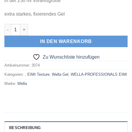
in der 250 ml Vorteilsgröße
extra starkes, fixierendes Gel
SCULPT FORCE XXl FLUBBER GEL 250 ml Vorteilsgröße Menge
IN DEN WARENKORB
Zu Wunschliste hinzufügen
Artikelnummer:
3074
Kategorien:
,
EIMI Texture
,
Wella Gel
,
WELLA-PROFESSIONALS EIMI
Marke:
Wella
BESCHREIBUNG