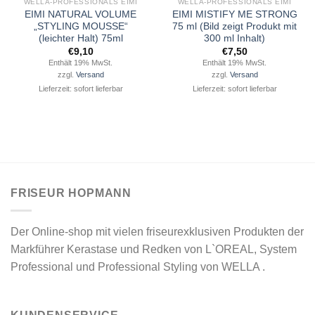
WELLA-PROFESSIONALS EIMI
WELLA-PROFESSIONALS EIMI
EIMI NATURAL VOLUME
EIMI MISTIFY ME STRONG
„STYLING MOUSSE“
75 ml (Bild zeigt Produkt mit
(leichter Halt) 75ml
300 ml Inhalt)
€
9,10
€
7,50
Enthält 19% MwSt.
Enthält 19% MwSt.
zzgl.
Versand
zzgl.
Versand
Lieferzeit: sofort lieferbar
Lieferzeit: sofort lieferbar
FRISEUR HOPMANN
Der Online-shop mit vielen friseurexklusiven Produkten der
Markführer Kerastase und Redken von L`OREAL, System
Professional und Professional Styling von WELLA .