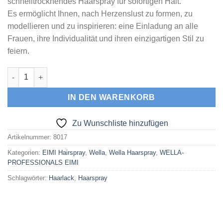
schnelltrocknendes Haarspray für sofortigen Halt.
Es ermöglicht Ihnen, nach Herzenslust zu formen, zu
modellieren und zu inspirieren: eine Einladung an alle
Frauen, ihre Individualität und ihren einzigartigen Stil zu
feiern.
Wella EIMI Mistify Me Strong Haarspray 300 ml Menge
IN DEN WARENKORB
Zu Wunschliste hinzufügen
Artikelnummer:
8017
Kategorien:
EIMI Hairspray
,
Wella
,
Wella Haarspray
,
WELLA-
PROFESSIONALS EIMI
Schlagwörter:
Haarlack
,
Haarspray