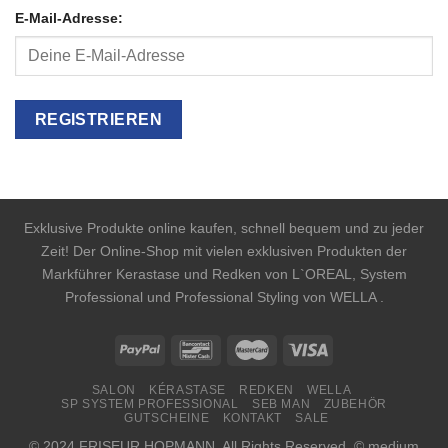
E-Mail-Adresse:
Exklusive Produkte online kaufen, schnell bequem und zu jeder
Zeit! Der Online-Shop mit vielen exklusiven Produkten der
Markführer Kerastase und Redken von L`OREAL, System
Professional und Professional Styling von WELLA .
SALON
KÉRASTASE
REDKEN
WELLA
SP SYSTEM PROFESSIONAL
SEB MAN
ZUBEHÖR
GUTSCHEINE
KONTAKT
SALE
© 2024 FRISEUR HOPMANN. All Rights Reserved. © medium