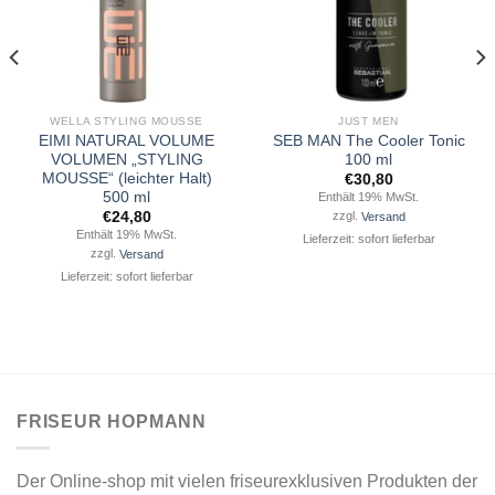
WELLA STYLING MOUSSE
JUST MEN
EIMI NATURAL VOLUME
SEB MAN The Cooler Tonic
VOLUMEN „STYLING
100 ml
MOUSSE“ (leichter Halt)
€
30,80
500 ml
Enthält 19% MwSt.
€
24,80
zzgl.
Versand
Enthält 19% MwSt.
Lieferzeit: sofort lieferbar
zzgl.
Versand
Lieferzeit: sofort lieferbar
FRISEUR HOPMANN
Der Online-shop mit vielen friseurexklusiven Produkten der