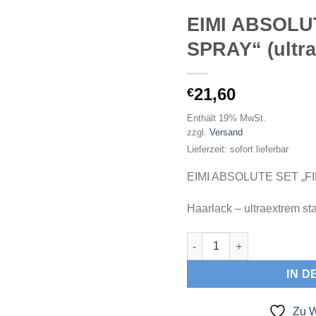
EIMI ABSOLU
SPRAY“ (ultra
21,60
€
Enthält 19% MwSt.
zzgl.
Versand
Lieferzeit: sofort lieferbar
EIMI ABSOLUTE SET „F
Haarlack – ultraextrem sta
EIMI ABSOLUTE SET "FINIS
IN 
Zu W