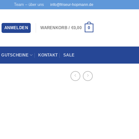
Team – über uns
info@friseur-hopmann.de
0
ANMELDEN
WARENKORB /
€
0,00
GUTSCHEINE
KONTAKT
SALE