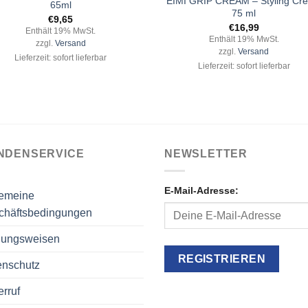
EIMI GRIP CREAM – Styling Cr
65ml
75 ml
€
9,65
€
16,99
Enthält 19% MwSt.
Enthält 19% MwSt.
zzgl.
Versand
zzgl.
Versand
Lieferzeit: sofort lieferbar
Lieferzeit: sofort lieferbar
NDENSERVICE
NEWSLETTER
E-Mail-Adresse:
gemeine
chäftsbedingungen
lungsweisen
enschutz
rruf