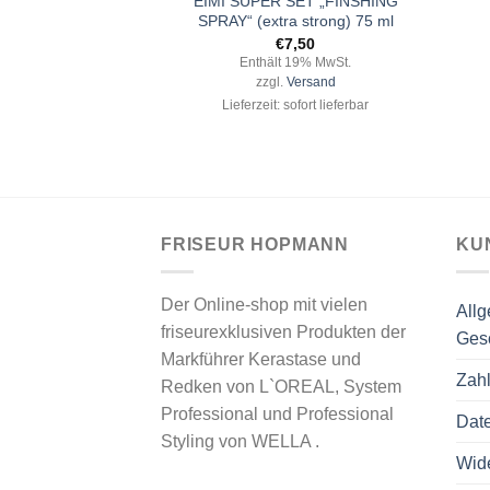
TURE TOUCH
EIMI SUPER SET „FINSHING
RKITT“ 75 ml
SPRAY“ (extra strong) 75 ml
6,99
€
7,50
 19% MwSt.
Enthält 19% MwSt.
Versand
zzgl.
Versand
ofort lieferbar
Lieferzeit: sofort lieferbar
FRISEUR HOPMANN
KU
Der Online-shop mit vielen
All
friseurexklusiven Produkten der
Ges
Markführer Kerastase und
Zah
Redken von L`OREAL, System
Professional und Professional
Dat
Styling von WELLA .
Wide