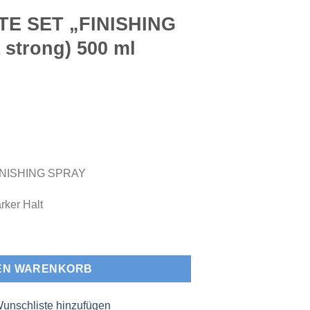
TE SET „FINISHING
 strong) 500 ml
INISHING SPRAY
rker Halt
HING SPRAY" (ultra strong) 500 ml Menge
DEN WARENKORB
unschliste hinzufügen