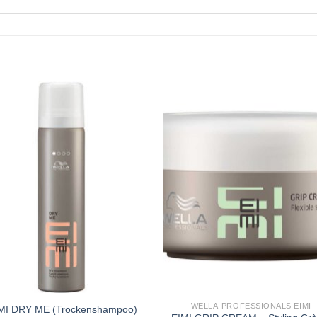
Zu
Z
Wunschliste
Wunschli
hinzufügen
hinzufü
+
WELLA-PROFESSIONALS EIMI
MI DRY ME (Trockenshampoo)