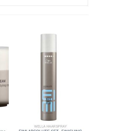
u
Zu
ste
Wunschliste
gen
hinzufügen
+
WELLA HAARSPRAY