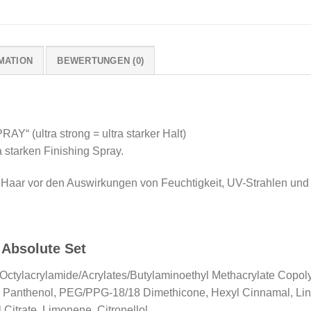
MATION
BEWERTUNGEN (0)
 (ultra strong = ultra starker Halt)
a starken Finishing Spray.
s Haar vor den Auswirkungen von Feuchtigkeit, UV-Strahlen und
 Absolute Set
, Octylacrylamide/Acrylates/Butylaminoethyl Methacrylate Cop
, Panthenol, PEG/PPG-18/18 Dimethicone, Hexyl Cinnamal, Lina
Citrate, Limonene, Citronellol