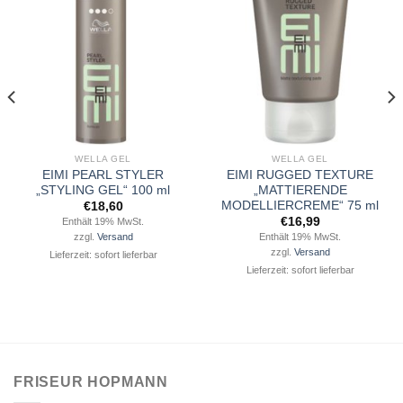
Wunschliste
Wunschliste
hinzufügen
hinzufügen
WELLA GEL
WELLA GEL
EIMI PEARL STYLER
EIMI RUGGED TEXTURE
„STYLING GEL“ 100 ml
„MATTIERENDE
MODELLIERCREME“ 75 ml
€
18,60
€
16,99
Enthält 19% MwSt.
Enthält 19% MwSt.
zzgl.
Versand
zzgl.
Versand
Lieferzeit: sofort lieferbar
Lieferzeit: sofort lieferbar
FRISEUR HOPMANN