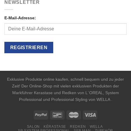
NEWSLETTER
E-Mail-Adresse:
Exklusive Produkte online kaufen, schnell bequem und zu jeder
Zeit! Der Online-Shop mit vielen exklusiven Produkten der
Markführer Kerastase und Redken von L`OREAL, System
Professional und Professional Styling von WELLA .
SALON
KÉRASTASE
REDKEN
WELLA
SP SYSTEM PROFESSIONAL
SEB MAN
ZUBEHÖR