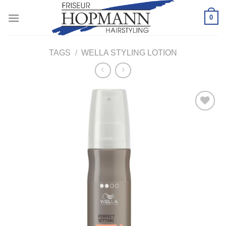
Zum
0
Inhalt
springen
TAGS
/
WELLA STYLING LOTION
Zu
Wunschliste
hinzufügen