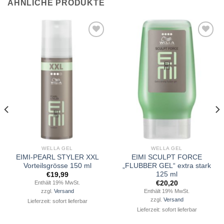
ÄHNLICHE PRODUKTE
Zu
Zu
Wunschliste
Wunschliste
hinzufügen
hinzufügen
WELLA GEL
WELLA GEL
EIMI-PEARL STYLER XXL
EIMI SCULPT FORCE
Vorteilsgrösse 150 ml
„FLUBBER GEL“ extra stark
125 ml
€
19,99
€
20,20
Enthält 19% MwSt.
Enthält 19% MwSt.
zzgl.
Versand
zzgl.
Versand
Lieferzeit: sofort lieferbar
Lieferzeit: sofort lieferbar