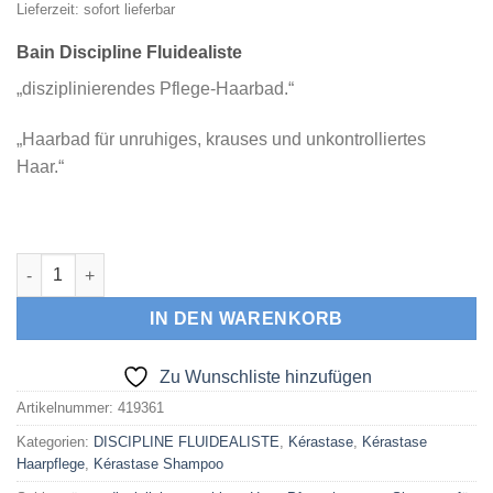
Lieferzeit: sofort lieferbar
Bain Discipline Fluidealiste
„disziplinierendes Pflege-Haarbad.“
„Haarbad für unruhiges, krauses und unkontrolliertes
Haar.“
KÉRASTASE Bain Discipline Fluidealiste 250 ml (Shampoo) Me
IN DEN WARENKORB
Zu Wunschliste hinzufügen
Artikelnummer:
419361
Kategorien:
DISCIPLINE FLUIDEALISTE
,
Kérastase
,
Kérastase
Haarpflege
,
Kérastase Shampoo