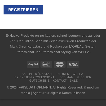
Exklusive Produkte online kaufen, schnell bequem und zu jeder
Zeit! Der Online-Shop mit vielen exklusiven Produkten der
Markführer Kerastase und Redken von L`OREAL, System
Professional und Professional Styling von WELLA .
SALON
KÉRASTASE
REDKEN
WELLA
SP SYSTEM PROFESSIONAL
SEB MAN
ZUBEHÖR
GUTSCHEINE
KONTAKT
SALE
© 2024 FRISEUR HOPMANN. All Rights Reserved. © medium
media | Agentur für digitale Kommunikation