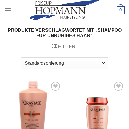
Zum
0
Inhalt
springen
PRODUKTE VERSCHLAGWORTET MIT „SHAMPOO
FÜR UNRUHIGES HAAR“
FILTER
Zu
Zu
Wunschliste
Wunschliste
hinzufügen
hinzufügen