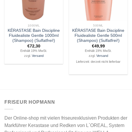
1000ML
500ML
KÉRASTASE Bain Discipline
KÉRASTASE Bain Discipline
Fluidealiste Gentle 1000ml
Fluidealiste Gentle 500ml
(Shampoo) (Sulfatfrei!)
(Shampoo) (Sulfatfrei!)
€
72,30
€
49,99
Enthält 19% MwSt.
Enthält 19% MwSt.
zzgl.
Versand
zzgl.
Versand
Lieferzeit: derzeit nicht lieferbar
FRISEUR HOPMANN
Der Online-shop mit vielen friseurexklusiven Produkten der
Markführer Kerastase und Redken von L`OREAL, System