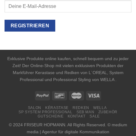
Exklusive Produkte online kaufen, schnell bequem und zu jeder
Zeit! Der Online-Shop mit vielen exklusiven Produkten der
Markführer Kerastase und Redken von L`OREAL, System
Professional und Professional Styling von WELLA .
SALON
KÉRASTASE
REDKEN
WELLA
SP SYSTEM PROFESSIONAL
SEB MAN
ZUBEHÖR
GUTSCHEINE
KONTAKT
SALE
© 2024 FRISEUR HOPMANN. All Rights Reserved. © medium
media | Agentur für digitale Kommunikation