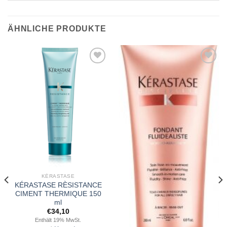
ÄHNLICHE PRODUKTE
Zu
Zu
Wunschliste
Wunschliste
hinzufügen
hinzufügen
KÉRASTASE
KÉRASTASE RÈSISTANCE
CIMENT THERMIQUE 150
ml
€
34,10
Enthält 19% MwSt.