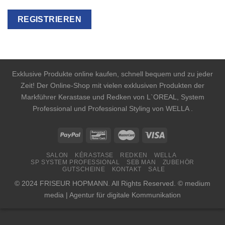
Exklusive Produkte online kaufen, schnell bequem und zu jeder
Zeit! Der Online-Shop mit vielen exklusiven Produkten der
Markführer Kerastase und Redken von L`OREAL, System
Professional und Professional Styling von WELLA .
SALON
KÉRASTASE
REDKEN
WELLA
SP SYSTEM PROFESSIONAL
SEB MAN
ZUBEHÖR
GUTSCHEINE
KONTAKT
SALE
© 2024 FRISEUR HOPMANN. All Rights Reserved. © medium
media | Agentur für digitale Kommunikation