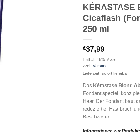
KÉRASTASE 
Cicaflash (Fo
250 ml
37,99
€
Enthält 19% MwSt.
zzgl.
Versand
Lieferzeit: sofort lieferbar
Das
Kérastase Blond Ab
Fondant speziell konzipier
Haar. Der Fondant baut da
reduziert er Haarbruch un
Beschweren.
I
nformationen zur Produkts