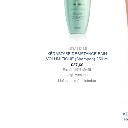
+
ASTASE
KÉRASTASE
IN VITAL DERMO
KÉRASTASE RESISTANCE BAIN
ml (Shampoo)
VOLUMIFIOUE (Shampoo) 250 ml
7,60
€
27,60
 19% MwSt.
Enthält 19% MwSt.
Versand
zzgl.
Versand
ofort lieferbar
Lieferzeit: sofort lieferbar
+
KÉ
Fl