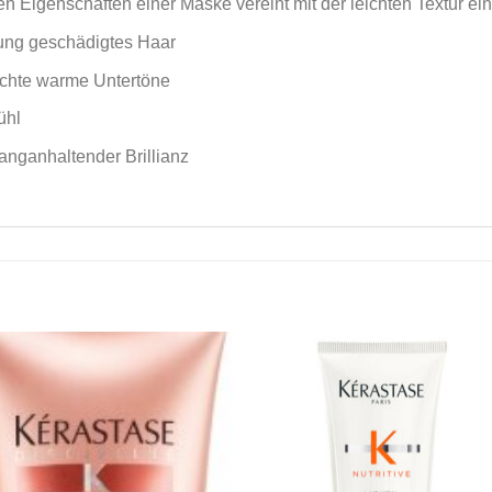
den Eigenschaften einer Maske vereint mit der leichten Textur e
rung geschädigtes Haar
nschte warme Untertöne
ühl
langanhaltender Brillianz
Zu
Z
Wunschliste
Wunschli
hinzufügen
hinzufü