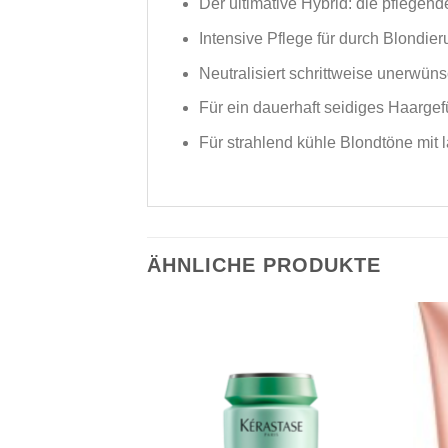
Der ultimative Hybrid: die pflegen
Intensive Pflege für durch Blondie
Neutralisiert schrittweise unerwü
Für ein dauerhaft seidiges Haargef
Für strahlend kühle Blondtöne mit 
ÄHNLICHE PRODUKTE
Zu
Zu
Wunschliste
Wunschliste
hinzufügen
hinzufügen