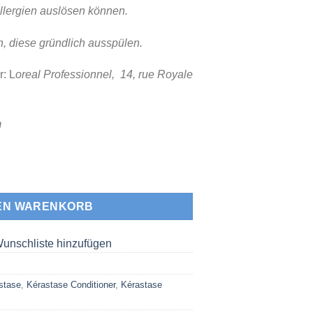
 Allergien auslösen können.
, diese gründlich ausspülen.
r: L
oreal Professionnel, 14, rue Royale
m
Cicaflash (Fondante/Conditioner) 250 ml Menge
DEN WARENKORB
unschliste hinzufügen
stase
,
Kérastase Conditioner
,
Kérastase