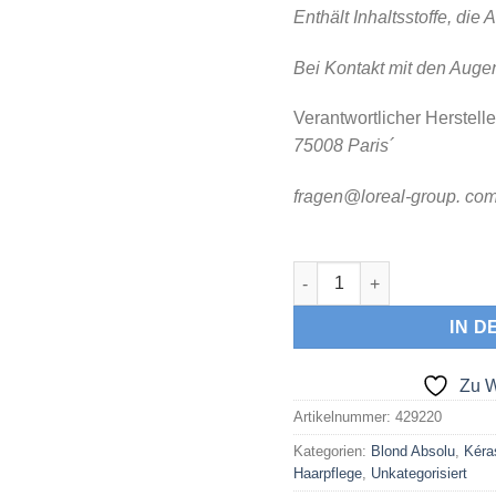
Enthält Inhaltsstoffe, die
Bei Kontakt mit den Augen
Verantwortlicher Herstelle
75008 Paris´
fragen@loreal-group. co
KÉRASTASE BLOND ABSOLU 
IN 
Zu W
Artikelnummer:
429220
Kategorien:
Blond Absolu
,
Kéra
Haarpflege
,
Unkategorisiert