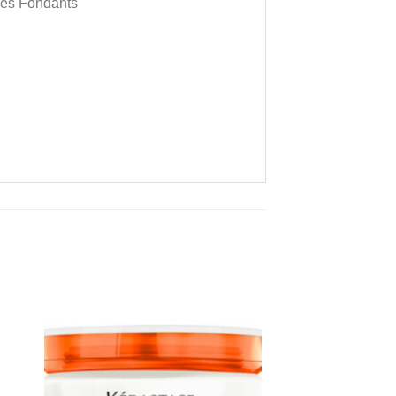
ines Fondants
u
Zu
ste
Wunschliste
gen
hinzufügen