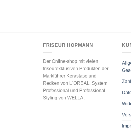
FRISEUR HOPMANN
KU
Der Online-shop mit vielen
All
friseurexklusiven Produkten der
Ges
Markführer Kerastase und
Zah
Redken von L`OREAL, System
Professional und Professional
Dat
Styling von WELLA .
Wide
Vers
Imp