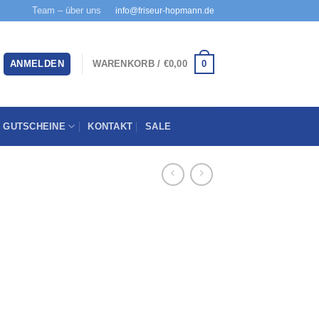
Team – über uns
info@friseur-hopmann.de
0
ANMELDEN
WARENKORB /
€
0,00
GUTSCHEINE
KONTAKT
SALE