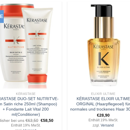
LE
Zu
Z
Wunschliste
Wunschli
hinzufügen
hinzufü
+
KÉRASTASE
ELIXIR ULTIME
RASTASE DUO-SET NUTRITVE-
KÉRASTASE ELIXIR ULTIME
in Satin riche 250ml (Shampoo)
ORGINAL (Haarpflegeoel) fü
+ Fondante Lait Vital 200
normales und trockenes Haar 3
ml(Conditioner)
€
28,90
Ursprünglicher
Aktueller
Bisher bei uns
€
63,50
€
58,50
Enthält 19% MwSt.
Preis
Preis
Enthält 19% MwSt.
zzgl.
Versand
war:
ist: