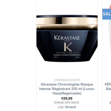
SA
Zu
Wunschliste
hinzufügen
+
+
CHRONOLOGISTE
Kérastase Chronologiste Masque
KÈ
Intense Régénérant 200 ml (Luxus-
Ba
Haarpflegemaske)
€
59,99
Enthält 19% MwSt.
zzgl.
Versand