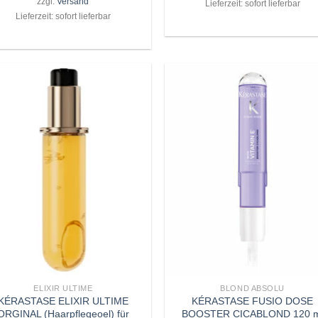
zzgl.
Versand
Lieferzeit: sofort lieferbar
€63,50
€58,50.
Lieferzeit: sofort lieferbar
Zu
Z
Wunschliste
Wunschli
hinzufügen
hinzufü
+
ELIXIR ULTIME
BLOND ABSOLU
KÉRASTASE ELIXIR ULTIME
KÉRASTASE FUSIO DOSE
ORGINAL (Haarpflegeoel) für
BOOSTER CICABLOND 120 m