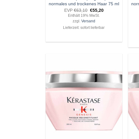
normales und trockenes Haar 75 ml
nor
Ursprünglicher
Aktueller
EVP
€
63,10
€
55,20
Preis
Preis
Enthält 19% MwSt.
war:
ist:
zzgl.
Versand
€63,10
€55,20.
Lieferzeit: sofort lieferbar
Zu
Wunschliste
hinzufügen