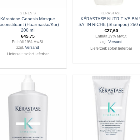
+
GENESIS
KÉRASTASE
Kérastase Genesis Masque
KÉRASTASE NUTRITIVE BAI
econstituant (Haarmaske/Kur)
SATIN RICHE (Shampoo) 250 
200 ml
€
27,60
€
45,75
Enthält 19% MwSt.
Enthält 19% MwSt.
zzgl.
Versand
zzgl.
Versand
Lieferzeit: sofort lieferbar
Lieferzeit: sofort lieferbar
Zu
Z
Wunschliste
Wunschli
hinzufügen
hinzufü