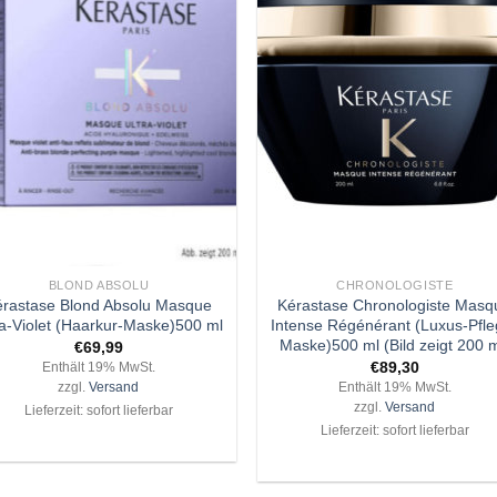
Zu
Z
Wunschliste
Wunschli
hinzufügen
hinzufü
+
BLOND ABSOLU
CHRONOLOGISTE
érastase Blond Absolu Masque
Kérastase Chronologiste Masq
ra-Violet (Haarkur-Maske)500 ml
Intense Régénérant (Luxus-Pfle
Maske)500 ml (Bild zeigt 200 m
€
69,99
€
89,30
Enthält 19% MwSt.
zzgl.
Versand
Enthält 19% MwSt.
zzgl.
Versand
Lieferzeit: sofort lieferbar
Lieferzeit: sofort lieferbar