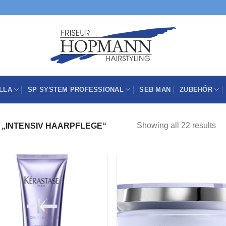
LLA
SP SYSTEM PROFESSIONAL
SEB MAN
ZUBEHÖR
Showing all 22 results
„INTENSIV HAARPFLEGE“
Zu
Z
Wunschliste
Wunschli
hinzufügen
hinzufü