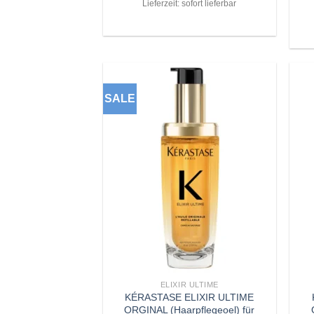
Lieferzeit: sofort lieferbar
SALE
Zu
Wunschliste
hinzufügen
+
+
ELIXIR ULTIME
KÉRASTASE ELIXIR ULTIME
ORGINAL (Haarpflegeoel) für