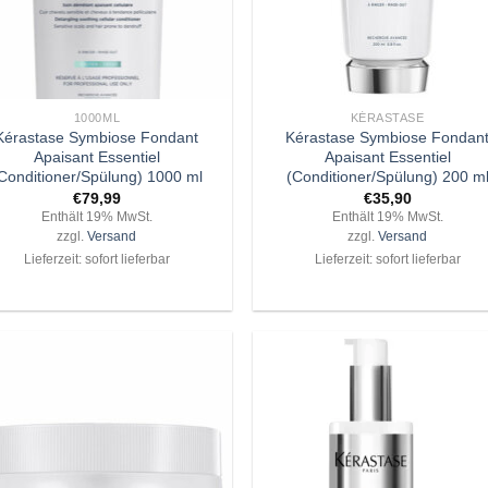
+
1000ML
KÉRASTASE
Kérastase Symbiose Fondant
Kérastase Symbiose Fondan
Apaisant Essentiel
Apaisant Essentiel
Conditioner/Spülung) 1000 ml
(Conditioner/Spülung) 200 m
€
79,99
€
35,90
Enthält 19% MwSt.
Enthält 19% MwSt.
zzgl.
Versand
zzgl.
Versand
Lieferzeit: sofort lieferbar
Lieferzeit: sofort lieferbar
Zu
Z
Wunschliste
Wunschli
hinzufügen
hinzufü