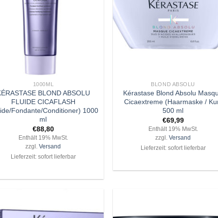
+
1000ML
BLOND ABSOLU
KÉRASTASE BLOND ABSOLU
Kérastase Blond Absolu Masq
FLUIDE CICAFLASH
Cicaextreme (Haarmaske / Ku
uide/Fondante/Conditioner) 1000
500 ml
ml
€
69,99
€
88,80
Enthält 19% MwSt.
Enthält 19% MwSt.
zzgl.
Versand
zzgl.
Versand
Lieferzeit: sofort lieferbar
Lieferzeit: sofort lieferbar