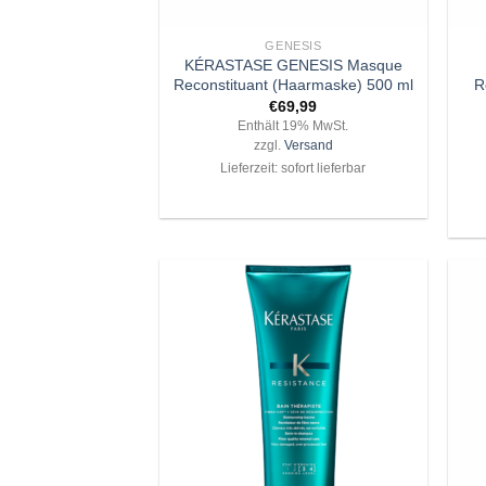
+
+
GENESIS
KÉRASTASE GENESIS Masque
Reconstituant (Haarmaske) 500 ml
R
€
69,99
Enthält 19% MwSt.
zzgl.
Versand
Lieferzeit: sofort lieferbar
Zu
Wunschliste
hinzufügen