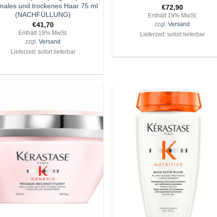
males und trockenes Haar 75 ml
€
72,90
(NACHFÜLLUNG)
Enthält 19% MwSt.
€
41,70
zzgl.
Versand
Enthält 19% MwSt.
Lieferzeit: sofort lieferbar
zzgl.
Versand
Lieferzeit: sofort lieferbar
Zu
Z
Wunschliste
Wunschli
hinzufügen
hinzufü