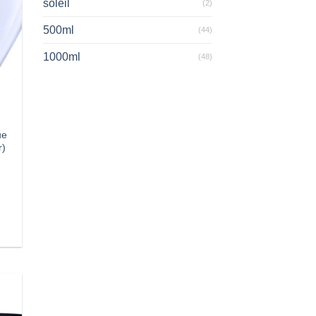
soleil
(2)
500ml
(44)
1000ml
(48)
ue
r)