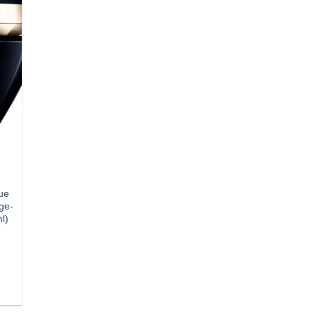
u
ste
gen
ue
ge-
l)