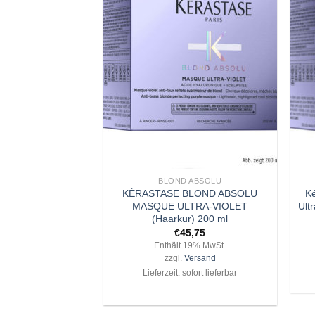
Zu
Wunschliste
hinzufügen
+
+
BLOND ABSOLU
KÉRASTASE BLOND ABSOLU
K
MASQUE ULTRA-VIOLET
Ult
(Haarkur) 200 ml
€
45,75
Enthält 19% MwSt.
zzgl.
Versand
Lieferzeit: sofort lieferbar