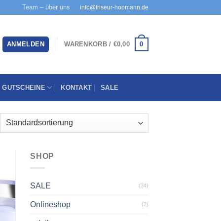
Team – über uns
info@friseur-hopmann.de
0
ANMELDEN
WARENKORB /
€
0,00
GUTSCHEINE
KONTAKT
SALE
SHOP
SALE
(34)
u
ste
gen
Onlineshop
(2)