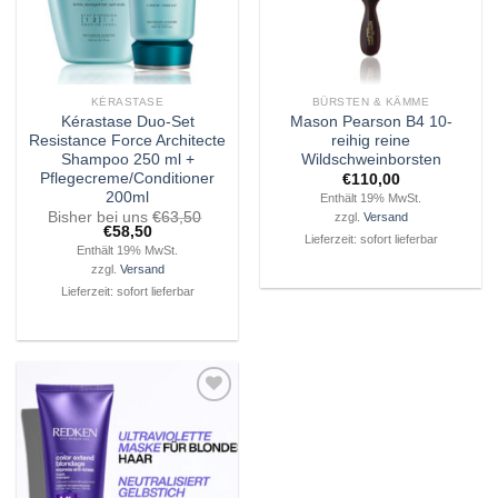
KÉRASTASE
BÜRSTEN & KÄMME
Kérastase Duo-Set
Mason Pearson B4 10-
Resistance Force Architecte
reihig reine
Shampoo 250 ml +
Wildschweinborsten
Pflegecreme/Conditioner
€
110,00
200ml
Enthält 19% MwSt.
Bisher bei uns
€
63,50
zzgl.
Versand
Ursprünglicher
Aktueller
€
58,50
Lieferzeit: sofort lieferbar
Preis
Preis
Enthält 19% MwSt.
war:
ist:
zzgl.
Versand
€63,50
€58,50.
Lieferzeit: sofort lieferbar
Zu
Wunschliste
hinzufügen