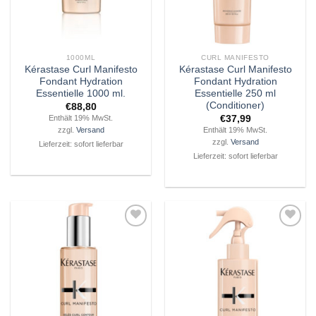
1000ML
CURL MANIFESTO
Kérastase Curl Manifesto
Kérastase Curl Manifesto
Fondant Hydration
Fondant Hydration
Essentielle 1000 ml.
Essentielle 250 ml
(Conditioner)
€
88,80
€
37,99
Enthält 19% MwSt.
Enthält 19% MwSt.
zzgl.
Versand
zzgl.
Versand
Lieferzeit: sofort lieferbar
Lieferzeit: sofort lieferbar
Zu
Zu
Wunschliste
Wunschliste
hinzufügen
hinzufügen