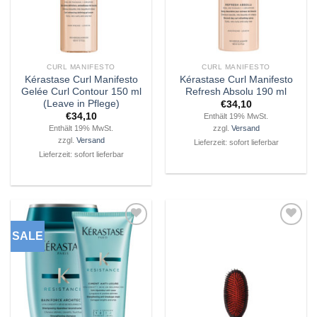
CURL MANIFESTO
CURL MANIFESTO
Kérastase Curl Manifesto
Kérastase Curl Manifesto
Gelée Curl Contour 150 ml
Refresh Absolu 190 ml
(Leave in Pflege)
€
34,10
€
34,10
Enthält 19% MwSt.
Enthält 19% MwSt.
zzgl.
Versand
zzgl.
Versand
Lieferzeit: sofort lieferbar
Lieferzeit: sofort lieferbar
SALE
Zu
Zu
Wunschliste
Wunschliste
hinzufügen
hinzufügen