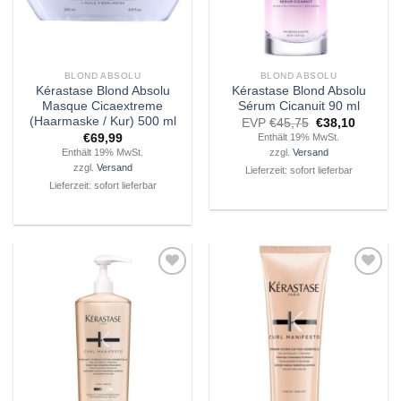
BLOND ABSOLU
BLOND ABSOLU
Kérastase Blond Absolu
Kérastase Blond Absolu
Masque Cicaextreme
Sérum Cicanuit 90 ml
(Haarmaske / Kur) 500 ml
Ursprünglicher
Aktuelle
EVP
€
45,75
€
38,10
Preis
Preis
€
69,99
Enthält 19% MwSt.
war:
ist:
Enthält 19% MwSt.
zzgl.
Versand
€45,75
€38,10.
zzgl.
Versand
Lieferzeit: sofort lieferbar
Lieferzeit: sofort lieferbar
Zu
Zu
Wunschliste
Wunschliste
hinzufügen
hinzufügen