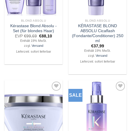
BLOND ABSOLU
BLOND ABSOLU
Kérastase Blond Absolu -
KÉRASTASE BLOND
Set (für blondes Haar)
ABSOLU Cicaflash
(Fondante/Conditioner) 250
Ursprünglicher
Aktueller
EVP
€
99,69
€
88,10
Preis
Preis
ml
Enthält 19% MwSt.
war:
ist:
€
37,99
zzgl.
Versand
€99,69
€88,10.
Enthält 19% MwSt.
Lieferzeit: sofort lieferbar
zzgl.
Versand
Lieferzeit: sofort lieferbar
SALE
Zu
Zu
Wunschliste
Wunschliste
hinzufügen
hinzufügen