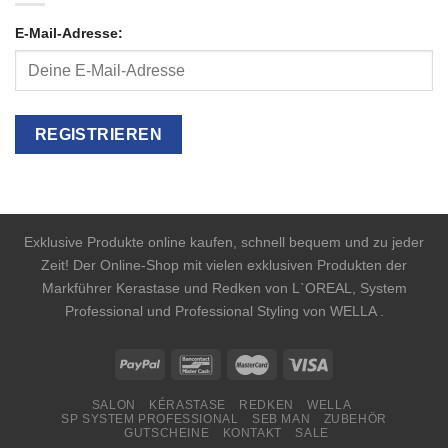
E-Mail-Adresse:
Exklusive Produkte online kaufen, schnell bequem und zu jeder
Zeit! Der Online-Shop mit vielen exklusiven Produkten der
Markführer Kerastase und Redken von L`OREAL, System
Professional und Professional Styling von WELLA .
SALON
KÉRASTASE
REDKEN
WELLA
SP SYSTEM PROFESSIONAL
SEB MAN
ZUBEHÖR
GUTSCHEINE
KONTAKT
SALE