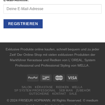
Exklusive Produkte online kaufen, schnell bequem und zu jeder
Zeit! Der Online-Shop mit vielen exklusiven Produkten der
Markführer Kerastase und Redken von L`OREAL, System
Professional und Professional Styling von WELLA .
SALON
KÉRASTASE
REDKEN
WELLA
SP SYSTEM PROFESSIONAL
SEB MAN
ZUBEHÖR
GUTSCHEINE
KONTAKT
SALE
© 2024 FRISEUR HOPMANN. All Rights Reserved. © medium