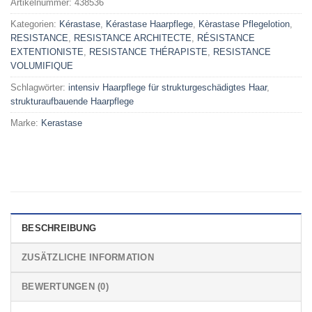
Artikelnummer:
438536
Kategorien:
Kérastase
,
Kérastase Haarpflege
,
Kèrastase Pflegelotion
,
RESISTANCE
,
RESISTANCE ARCHITECTE
,
RÉSISTANCE
EXTENTIONISTE
,
RESISTANCE THÉRAPISTE
,
RESISTANCE
VOLUMIFIQUE
Schlagwörter:
intensiv Haarpflege für strukturgeschädigtes Haar
,
strukturaufbauende Haarpflege
Marke:
Kerastase
BESCHREIBUNG
ZUSÄTZLICHE INFORMATION
BEWERTUNGEN (0)