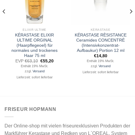
ELIXIR ULTIME
KÉRASTASE
KÉRASTASE ELIXIR
KÉRASTASE RÈSISTANCE
ULTIME ORGINAL
Ceramides CONCENTRÈ
(Haarpflegeoel) für
(Intensivkonzentrat-
normales und trockenes
Aufbaukur) Portion 12 ml
Haar 75 ml
€
14,80
Ursprünglicher
Aktueller
EVP
€
63,10
€
55,20
Enthält 19% MwSt.
Preis
Preis
Enthält 19% MwSt.
zzgl.
Versand
war:
ist:
zzgl.
Versand
Lieferzeit: sofort lieferbar
€63,10
€55,20.
Lieferzeit: sofort lieferbar
FRISEUR HOPMANN
Der Online-shop mit vielen friseurexklusiven Produkten der
Markführer Kerastase und Redken von L`OREAL, System