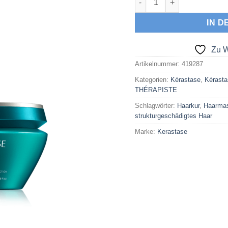
IN 
Zu W
Artikelnummer:
419287
Kategorien:
Kérastase
,
Kérasta
THÉRAPISTE
Schlagwörter:
Haarkur
,
Haarma
strukturgeschädigtes Haar
Marke:
Kerastase