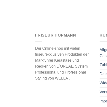
Versand
ofort lieferbar
FRISEUR HOPMANN
KU
Der Online-shop mit vielen
All
friseurexklusiven Produkten der
Ges
Markführer Kerastase und
Zah
Redken von L`OREAL, System
Professional und Professional
Dat
Styling von WELLA .
Wide
Vers
Imp