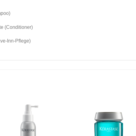
mpoo)
 (Conditioner)
e-Inn-Pflege)
Zu
Z
Wunschliste
Wunschli
hinzufügen
hinzufü