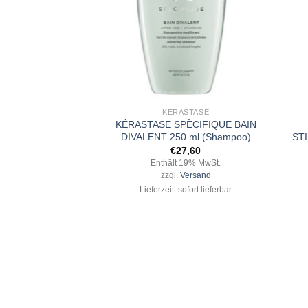
+
+
KÉRASTASE
KÉRASTASE SPÈCIFIQUE BAIN
DIVALENT 250 ml (Shampoo)
STI
€
27,60
Enthält 19% MwSt.
zzgl.
Versand
Lieferzeit: sofort lieferbar
 FLUIDEALISTE
CIPLIN Fondant
onditioner)1000ml
8,80
 19% MwSt.