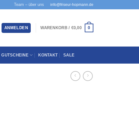
Team – über uns
info@friseur-hopmann.de
0
ANMELDEN
WARENKORB /
€
0,00
GUTSCHEINE
KONTAKT
SALE