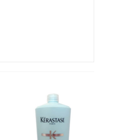
u
Zu
ste
Wunschliste
gen
hinzufügen