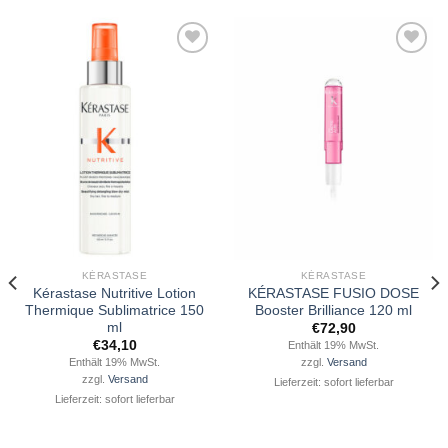
Zu
Zu
Wunschliste
Wunschliste
hinzufügen
hinzufügen
KÉRASTASE
KÉRASTASE
Kérastase Nutritive Lotion
KÉRASTASE FUSIO DOSE
Thermique Sublimatrice 150
Booster Brilliance 120 ml
ml
€
72,90
€
34,10
Enthält 19% MwSt.
Enthält 19% MwSt.
zzgl.
Versand
zzgl.
Versand
Lieferzeit: sofort lieferbar
Lieferzeit: sofort lieferbar