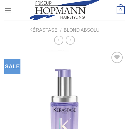
Zum
0
Inhalt
springen
KÉRASTASE
/
BLOND ABSOLU
SALE
Zu
Wunschliste
hinzufügen