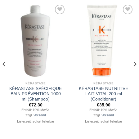
Zu
Zu
Wunschliste
Wunschliste
hinzufügen
hinzufügen
KÉRASTASE
KÉRASTASE
KÉRASTASE SPÈCIFIQUE
KÉRASTASE NUTRITIVE
BAIN PRÉVENTION 1000
LAIT VITAL 200 ml
ml (Shampoo)
(Conditioner)
€
72,30
€
35,90
Enthält 19% MwSt.
Enthält 19% MwSt.
zzgl.
Versand
zzgl.
Versand
Lieferzeit: sofort lieferbar
Lieferzeit: sofort lieferbar