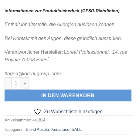
I
nformationen zur Produktsicherheit (GPSR-Richtlinien)
Enthält Inhaltsstoffe, die Allergien auslösen können.
Bei Kontakt mit den Augen, diese gründlich ausspülen.
Verantwortlicher Hersteller: L
oreal Professionnel, 14, rue
Royale 75008 Paris´
fragen@loreal-group. com
Kérastase Blond Absolu l’Huile Cicaextreme 75 ml (Haaröl) Me
IN DEN WARENKORB
Zu Wunschliste hinzufügen
Artikelnummer:
441814
Kategorien:
Blond Absolu
,
Kérastase
,
SALE