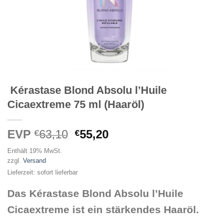
Kérastase Blond Absolu l’Huile
Cicaextreme 75 ml (Haaröl)
Ursprünglicher
Aktueller
EVP
63,10
55,20
€
€
Preis
Preis
Enthält 19% MwSt.
war:
ist:
zzgl.
Versand
€63,10
€55,20.
Lieferzeit: sofort lieferbar
Das Kérastase Blond Absolu l’Huile
Cicaextreme ist ein stärkendes Haaröl.