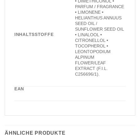
• DIMETHICONOL •
PARFUM / FRAGRANCE
• LIMONENE •
HELIANTHUS ANNUUS
SEED OIL /
SUNFLOWER SEED OIL
INHALTSSTOFFE
• LINALOOL •
CITRONELLOL •
TOCOPHEROL •
LEONTOPODIUM
ALPINUM
FLOWER/LEAF
EXTRACT (F.I.L.
C256696/1).
EAN
ÄHNLICHE PRODUKTE