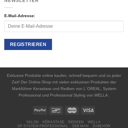
NEWSLETTER
E-Mail-Adresse:
Exklusive Produkte online kaufen, schnell bequem und zu jeder
Zeit! Der Online-Shop mit vielen exklusiven Produkten der
Markführer Kerastase und Redken von L`OREAL, System
Professional und Professional Styling von WELLA .
SALON
KÉRASTASE
REDKEN
WELLA
SP SYSTEM PROFESSIONAL
SEB MAN
ZUBEHÖR