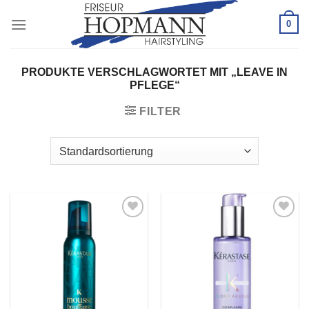
Zum
0
Inhalt
springen
PRODUKTE VERSCHLAGWORTET MIT „LEAVE IN
PFLEGE“
FILTER
Zu
Zu
Wunschliste
Wunschliste
hinzufügen
hinzufügen