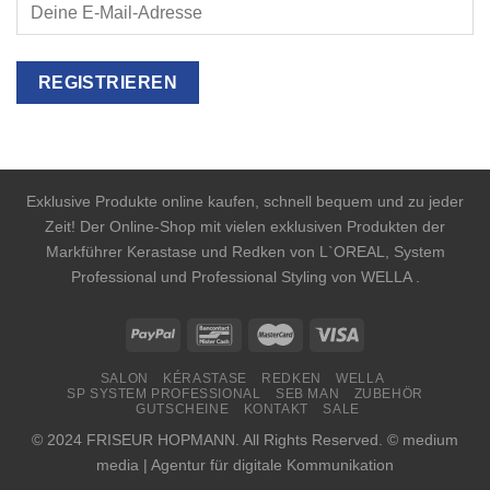
Exklusive Produkte online kaufen, schnell bequem und zu jeder
Zeit! Der Online-Shop mit vielen exklusiven Produkten der
Markführer Kerastase und Redken von L`OREAL, System
Professional und Professional Styling von WELLA .
SALON
KÉRASTASE
REDKEN
WELLA
SP SYSTEM PROFESSIONAL
SEB MAN
ZUBEHÖR
GUTSCHEINE
KONTAKT
SALE
© 2024 FRISEUR HOPMANN. All Rights Reserved. © medium
media | Agentur für digitale Kommunikation