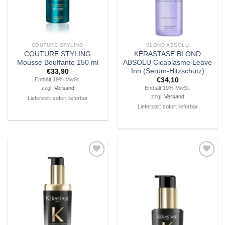
COUTURE STYLING
BLOND ABSOLU
COUTURE STYLING
KÉRASTASE BLOND
Mousse Bouffante 150 ml
ABSOLU Cicaplasme Leave
Inn (Serum-Hitzschutz)
€
33,90
€
34,10
Enthält 19% MwSt.
Enthält 19% MwSt.
zzgl.
Versand
zzgl.
Versand
Lieferzeit: sofort lieferbar
Lieferzeit: sofort lieferbar
Zu
Zu
Wunschliste
Wunschliste
hinzufügen
hinzufügen