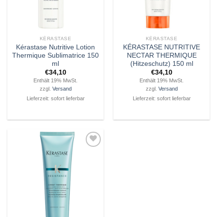
KÉRASTASE
KÉRASTASE
Kérastase Nutritive Lotion
KÉRASTASE NUTRITIVE
Thermique Sublimatrice 150
NECTAR THERMIQUE
ml
(Hitzeschutz) 150 ml
€
34,10
€
34,10
Enthält 19% MwSt.
Enthält 19% MwSt.
zzgl.
Versand
zzgl.
Versand
Lieferzeit: sofort lieferbar
Lieferzeit: sofort lieferbar
Zu
Wunschliste
hinzufügen