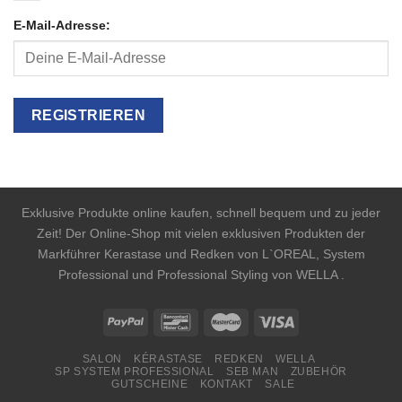
E-Mail-Adresse:
Exklusive Produkte online kaufen, schnell bequem und zu jeder
Zeit! Der Online-Shop mit vielen exklusiven Produkten der
Markführer Kerastase und Redken von L`OREAL, System
Professional und Professional Styling von WELLA .
SALON
KÉRASTASE
REDKEN
WELLA
SP SYSTEM PROFESSIONAL
SEB MAN
ZUBEHÖR
GUTSCHEINE
KONTAKT
SALE