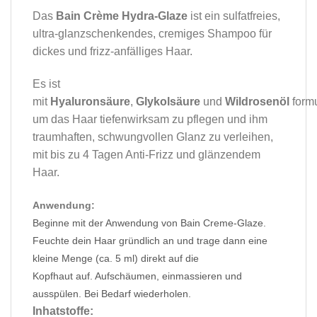
Das
Bain Crème Hydra-Glaze
ist ein sulfatfreies,
ultra-glanzschenkendes, cremiges Shampoo für
dickes und frizz-anfälliges Haar.
Es ist
mit
Hyaluronsäure
,
Glykolsäure
und
Wildrosenöl
formu
um das Haar tiefenwirksam zu pflegen und ihm
traumhaften, schwungvollen Glanz zu verleihen,
mit bis zu 4 Tagen Anti-Frizz und glänzendem
Haar.
Anwendung:
Beginne mit der Anwendung von Bain Creme-Glaze.
Feuchte dein Haar gründlich an und trage dann eine
kleine Menge (ca. 5 ml) direkt auf die
Kopfhaut auf. Aufschäumen, einmassieren und
ausspülen. Bei Bedarf wiederholen.
Inhatstoffe: