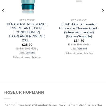
KÉRASTASE
KÉRASTASE
KÉRASTASE RESISTANCE
KÉRASTASE Amino-Acid
CIMENT ANTI USURE
Concentré Chroma Absolu
(CONDITIONER)
(Intensivkonzentrat)
HAARLÄNGENCIMENT)
(Portion/Ampulle)
200 ml
€
14,80
€
35,90
Enthält 19% MwSt.
Enthält 19% MwSt.
zzgl.
Versand
zzgl.
Versand
Lieferzeit: sofort lieferbar
Lieferzeit: sofort lieferbar
FRISEUR HOPMANN
Der Online-shop mit vielen friseurexklusiven Produkten der