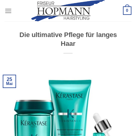
Zum
0
Inhalt
springen
Die ultimative Pflege für langes
Haar
25
Mai