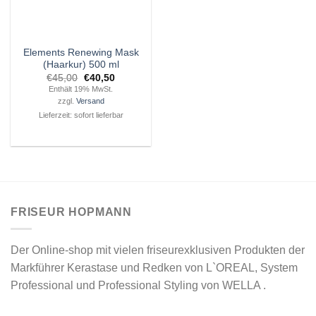
Elements Renewing Mask
(Haarkur) 500 ml
Ursprünglicher
Aktueller
€
45,00
€
40,50
Preis
Preis
Enthält 19% MwSt.
war:
ist:
zzgl.
Versand
€45,00
€40,50.
Lieferzeit: sofort lieferbar
FRISEUR HOPMANN
Der Online-shop mit vielen friseurexklusiven Produkten der
Markführer Kerastase und Redken von L`OREAL, System
Professional und Professional Styling von WELLA .