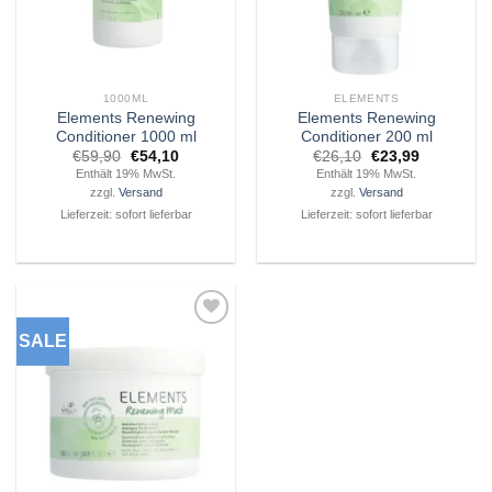
1000ML
ELEMENTS
Elements Renewing
Elements Renewing
Conditioner 1000 ml
Conditioner 200 ml
Ursprünglicher
Aktueller
Ursprünglicher
Aktueller
€
59,90
€
54,10
€
26,10
€
23,99
Preis
Preis
Preis
Preis
Enthält 19% MwSt.
Enthält 19% MwSt.
war:
ist:
war:
ist:
zzgl.
Versand
zzgl.
Versand
€59,90
€54,10.
€26,10
€23,99.
Lieferzeit: sofort lieferbar
Lieferzeit: sofort lieferbar
SALE
Zu
Wunschliste
hinzufügen