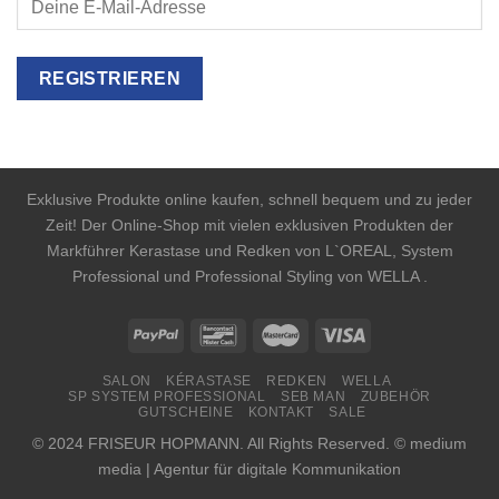
Exklusive Produkte online kaufen, schnell bequem und zu jeder
Zeit! Der Online-Shop mit vielen exklusiven Produkten der
Markführer Kerastase und Redken von L`OREAL, System
Professional und Professional Styling von WELLA .
SALON
KÉRASTASE
REDKEN
WELLA
SP SYSTEM PROFESSIONAL
SEB MAN
ZUBEHÖR
GUTSCHEINE
KONTAKT
SALE
© 2024 FRISEUR HOPMANN. All Rights Reserved. © medium
media | Agentur für digitale Kommunikation