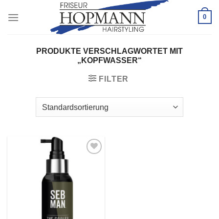
Zum
0
Inhalt
springen
PRODUKTE VERSCHLAGWORTET MIT
„KOPFWASSER“
FILTER
Zu
Wunschliste
hinzufügen