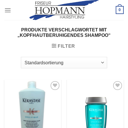
Zum
0
Inhalt
springen
PRODUKTE VERSCHLAGWORTET MIT
„KOPFHAUTBERUHIGENDES SHAMPOO“
FILTER
Zu
Zu
Wunschliste
Wunschliste
hinzufügen
hinzufügen