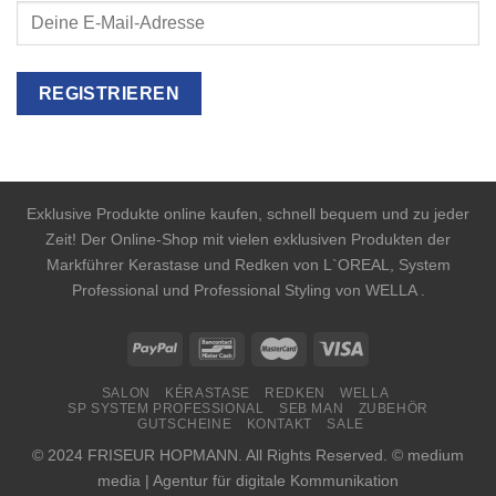
Exklusive Produkte online kaufen, schnell bequem und zu jeder
Zeit! Der Online-Shop mit vielen exklusiven Produkten der
Markführer Kerastase und Redken von L`OREAL, System
Professional und Professional Styling von WELLA .
SALON
KÉRASTASE
REDKEN
WELLA
SP SYSTEM PROFESSIONAL
SEB MAN
ZUBEHÖR
GUTSCHEINE
KONTAKT
SALE
© 2024 FRISEUR HOPMANN. All Rights Reserved. © medium
media | Agentur für digitale Kommunikation