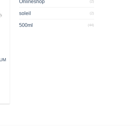
Onlineshop
(2)
soleil
(2)
500ml
(44)
RUM