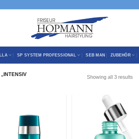
LLA
SP SYSTEM PROFESSIONAL
SEB MAN
ZUBEHÖR
„INTENSIV
Showing all 3 results
Zu
Z
Wunschliste
Wunschli
hinzufügen
hinzufü