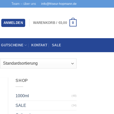
Team – über uns
info@friseur-hopmann.de
0
ANMELDEN
WARENKORB /
€
0,00
GUTSCHEINE
KONTAKT
SALE
SHOP
1000ml
(48)
u
ste
gen
SALE
(34)