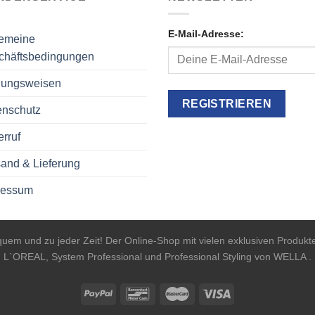
E-Mail-Adresse:
gemeine
chäftsbedingungen
lungsweisen
enschutz
rruf
and & Lieferung
ressum
equem und zu jeder Zeit! Der Online-Shop mit vielen exklusiven Produ
L`OREAL, System Professional und Professional Styling von WELLA .