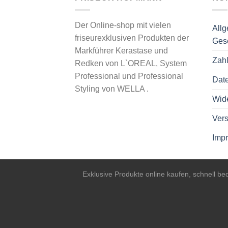
Der Online-shop mit vielen
All
friseurexklusiven Produkten der
Ges
Markführer Kerastase und
Zah
Redken von L`OREAL, System
Professional und Professional
Dat
Styling von WELLA .
Wide
Vers
Imp
Exklusive Produkte online kaufen, schnell b