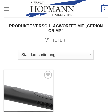
Zum
0
Inhalt
springen
PRODUKTE VERSCHLAGWORTET MIT „CERION
CRIMP“
FILTER
Zu
Wunschliste
hinzufügen