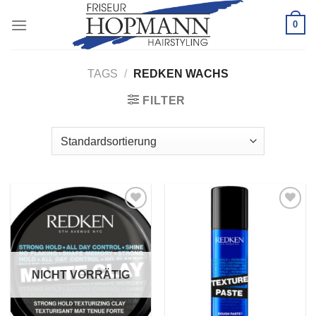
Zum
0
Inhalt
springen
TAGS
/
REDKEN WACHS
FILTER
Zu
Zu
Wunschliste
Wunschliste
hinzufügen
hinzufügen
NICHT VORRÄTIG