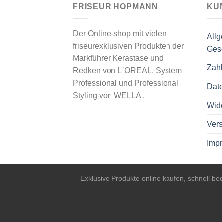
FRISEUR HOPMANN
KU
Der Online-shop mit vielen
All
friseurexklusiven Produkten der
Ges
Markführer Kerastase und
Zah
Redken von L`OREAL, System
Professional und Professional
Dat
Styling von WELLA .
Wide
Vers
Imp
Exklusive Produkte online kaufen, schnell b