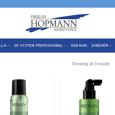
LLA
SP SYSTEM PROFESSIONAL
SEB MAN
ZUBEHÖR
Showing all 3 results
Zu
Z
Wunschliste
Wunschli
hinzufügen
hinzufü