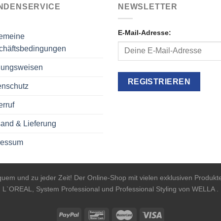
NDENSERVICE
NEWSLETTER
E-Mail-Adresse:
gemeine
chäftsbedingungen
lungsweisen
enschutz
rruf
and & Lieferung
ressum
equem und zu jeder Zeit! Der Online-Shop mit vielen exklusiven Produ
L`OREAL, System Professional und Professional Styling von WELLA .