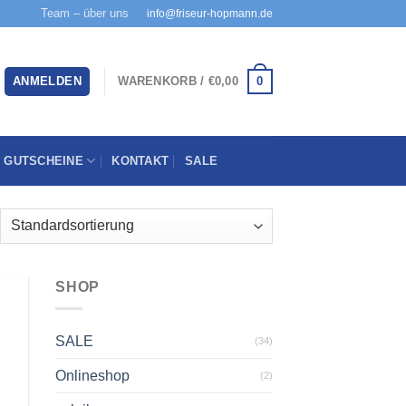
Team – über uns
info@friseur-hopmann.de
0
ANMELDEN
WARENKORB /
€
0,00
GUTSCHEINE
KONTAKT
SALE
SHOP
SALE
(34)
u
ste
gen
Onlineshop
(2)