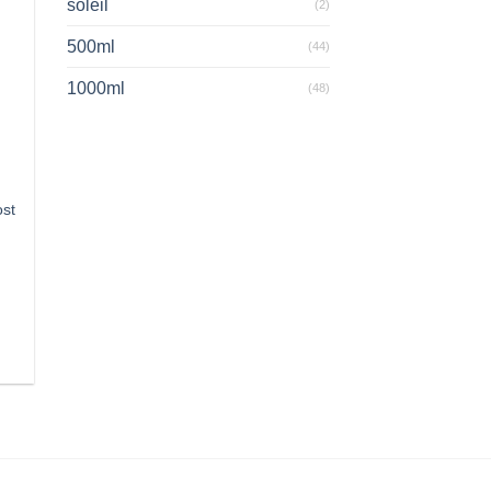
soleil
(2)
500ml
(44)
1000ml
(48)
st