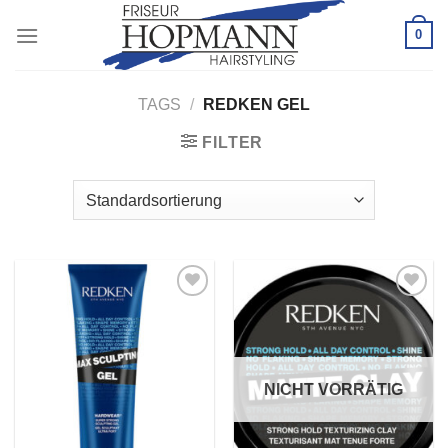
Zum
0
Inhalt
springen
TAGS
/
REDKEN GEL
FILTER
Zu
Zu
Wunschliste
Wunschliste
hinzufügen
hinzufügen
NICHT VORRÄTIG