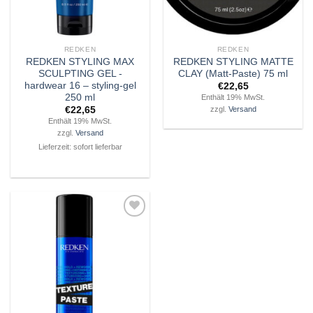
REDKEN
REDKEN
REDKEN STYLING MAX
REDKEN STYLING MATTE
SCULPTING GEL -
CLAY (Matt-Paste) 75 ml
hardwear 16 – styling-gel
€
22,65
250 ml
Enthält 19% MwSt.
€
22,65
zzgl.
Versand
Enthält 19% MwSt.
zzgl.
Versand
Lieferzeit: sofort lieferbar
Zu
Wunschliste
hinzufügen