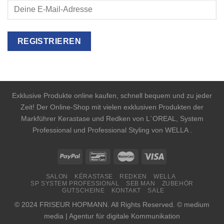
Exklusive Produkte online kaufen, schnell bequem und zu jeder
Zeit! Der Online-Shop mit vielen exklusiven Produkten der
Markführer Kerastase und Redken von L`OREAL, System
Professional und Professional Styling von WELLA .
SALON
KÉRASTASE
REDKEN
WELLA
SP SYSTEM PROFESSIONAL
SEB MAN
ZUBEHÖR
GUTSCHEINE
KONTAKT
SALE
© 2024 FRISEUR HOPMANN. All Rights Reserved. © medium
media | Agentur für digitale Kommunikation