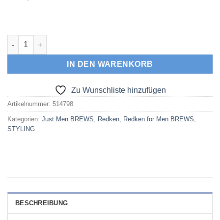
Redken Men Brews Clay Pomade 100 ml Menge
IN DEN WARENKORB
Zu Wunschliste hinzufügen
Artikelnummer:
514798
Kategorien:
Just Men BREWS
,
Redken
,
Redken for Men BREWS
,
STYLING
BESCHREIBUNG