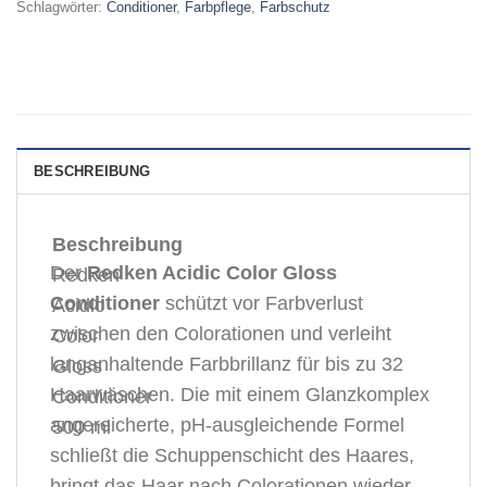
Schlagwörter:
Conditioner
,
Farbpflege
,
Farbschutz
BESCHREIBUNG
Beschreibung
Der
Redken Acidic Color Gloss
Redken
Conditioner
schützt vor Farbverlust
Acidic
zwischen den Colorationen und verleiht
Color
langanhaltende Farbbrillanz für bis zu 32
Gloss
Haarwäschen. Die mit einem Glanzkomplex
Conditioner
angereicherte, pH-ausgleichende Formel
500 ml
schließt die Schuppenschicht des Haares,
bringt das Haar nach Colorationen wieder