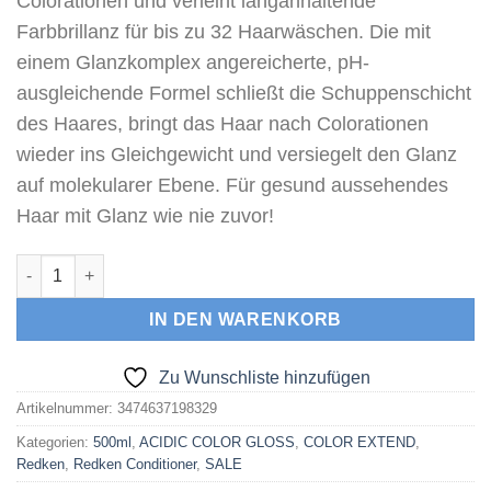
Colorationen und verleiht langanhaltende
Farbbrillanz für bis zu 32 Haarwäschen. Die mit
einem Glanzkomplex angereicherte, pH-
ausgleichende Formel schließt die Schuppenschicht
des Haares, bringt das Haar nach Colorationen
wieder ins Gleichgewicht und versiegelt den Glanz
auf molekularer Ebene. Für gesund aussehendes
Haar mit Glanz wie nie zuvor!
Redken Acidic Color Gloss Conditioner 500 ml Menge
IN DEN WARENKORB
Zu Wunschliste hinzufügen
Artikelnummer:
3474637198329
Kategorien:
500ml
,
ACIDIC COLOR GLOSS
,
COLOR EXTEND
,
Redken
,
Redken Conditioner
,
SALE