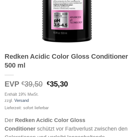
Redken Acidic Color Gloss Conditioner
500 ml
Ursprünglicher
Aktueller
EVP
39,50
35,30
€
€
Preis
Preis
Enthält 19% MwSt.
war:
ist:
zzgl.
Versand
€39,50
€35,30.
Lieferzeit: sofort lieferbar
Der
Redken Acidic Color Gloss
Conditioner
schützt vor Farbverlust zwischen den