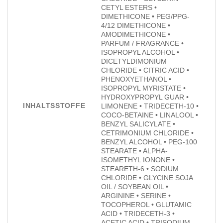
CETYL ESTERS •
DIMETHICONE • PEG/PPG-
4/12 DIMETHICONE •
AMODIMETHICONE •
PARFUM / FRAGRANCE •
ISOPROPYL ALCOHOL •
DICETYLDIMONIUM
CHLORIDE • CITRIC ACID •
PHENOXYETHANOL •
ISOPROPYL MYRISTATE •
HYDROXYPROPYL GUAR •
INHALTSSTOFFE
LIMONENE • TRIDECETH-10 •
COCO-BETAINE • LINALOOL •
BENZYL SALICYLATE •
CETRIMONIUM CHLORIDE •
BENZYL ALCOHOL • PEG-100
STEARATE • ALPHA-
ISOMETHYL IONONE •
STEARETH-6 • SODIUM
CHLORIDE • GLYCINE SOJA
OIL / SOYBEAN OIL •
ARGININE • SERINE •
TOCOPHEROL • GLUTAMIC
ACID • TRIDECETH-3 •
ACETIC ACID • TRISODIUM