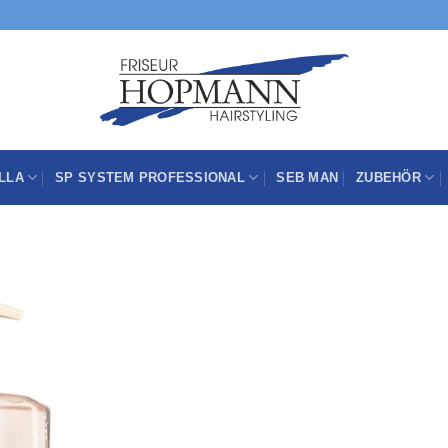
LLA
SP SYSTEM PROFESSIONAL
SEB MAN
ZUBEHÖR
Zu
Wunschliste
hinzufügen