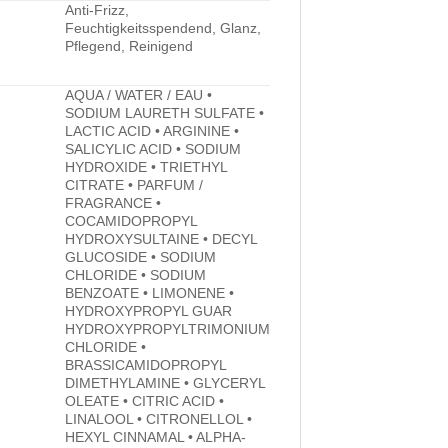
Anti-Frizz,
Feuchtigkeitsspendend, Glanz,
Pflegend, Reinigend
AQUA / WATER / EAU •
SODIUM LAURETH SULFATE •
LACTIC ACID • ARGININE •
SALICYLIC ACID • SODIUM
HYDROXIDE • TRIETHYL
CITRATE • PARFUM /
FRAGRANCE •
COCAMIDOPROPYL
HYDROXYSULTAINE • DECYL
GLUCOSIDE • SODIUM
CHLORIDE • SODIUM
BENZOATE • LIMONENE •
HYDROXYPROPYL GUAR
HYDROXYPROPYLTRIMONIUM
CHLORIDE •
BRASSICAMIDOPROPYL
DIMETHYLAMINE • GLYCERYL
OLEATE • CITRIC ACID •
LINALOOL • CITRONELLOL •
HEXYL CINNAMAL • ALPHA-