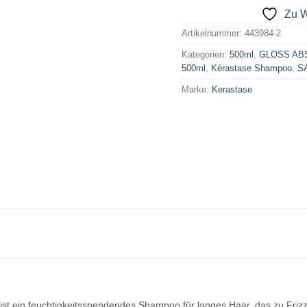
Zu W
Artikelnummer:
443984-2
Kategorien:
500ml
,
GLOSS AB
500ml
,
Kérastase Shampoo
,
S
Marke:
Kerastase
ist ein feuchtigkeitsspendendes Shampoo für langes Haar, das zu Frizz 