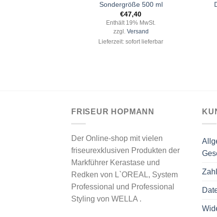
Shampoo) 250 ml
Sondergröße 500 ml
7,60
€
47,40
 19% MwSt.
Enthält 19% MwSt.
Versand
zzgl.
Versand
ofort lieferbar
Lieferzeit: sofort lieferbar
FRISEUR HOPMANN
KU
Der Online-shop mit vielen
All
friseurexklusiven Produkten der
Ges
Markführer Kerastase und
Zah
Redken von L`OREAL, System
Professional und Professional
Dat
Styling von WELLA .
Wide