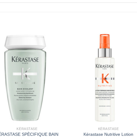
Zu
Z
Wunschliste
Wunschli
hinzufügen
hinzufü
+
KÉRASTASE
KÉRASTASE
ÉRASTASE SPÈCIFIQUE BAIN
Kérastase Nutritive Lotion