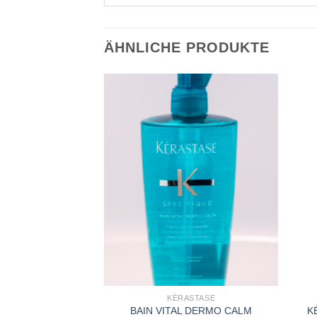
ÄHNLICHE PRODUKTE
Zu
Zu
Wunschliste
Wunschliste
hinzufügen
hinzufügen
+
+
ASTASE
KÉRASTASE
SISTANCE BAIN
BAIN VITAL DERMO CALM
K