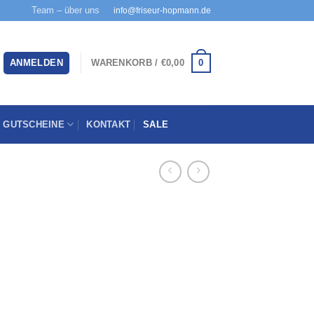
Team – über uns
info@friseur-hopmann.de
0
ANMELDEN
WARENKORB /
€
0,00
GUTSCHEINE
KONTAKT
SALE