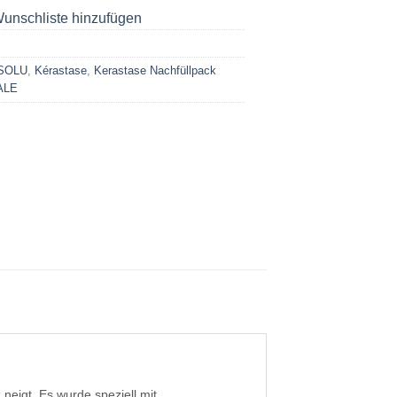
unschliste hinzufügen
SOLU
,
Kérastase
,
Kerastase Nachfüllpack
ALE
neigt. Es wurde speziell mit