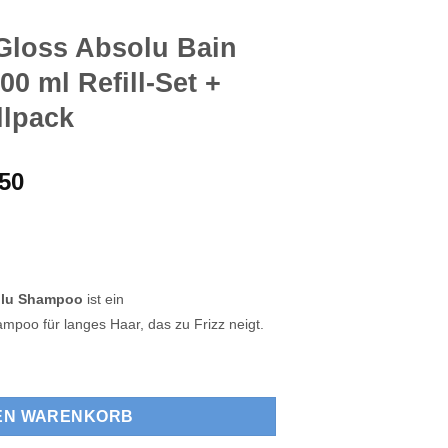
loss Absolu Bain
0 ml Refill-Set +
llpack
prünglicher
Aktueller
,50
is
Preis
:
ist:
,39
€74,50.
olu Shampoo
ist ein
mpoo für langes Haar, das zu Frizz neigt.
in Hydra-Glaze 500 ml Refill-Set + 500ml-Nachfüllpack Menge
DEN WARENKORB