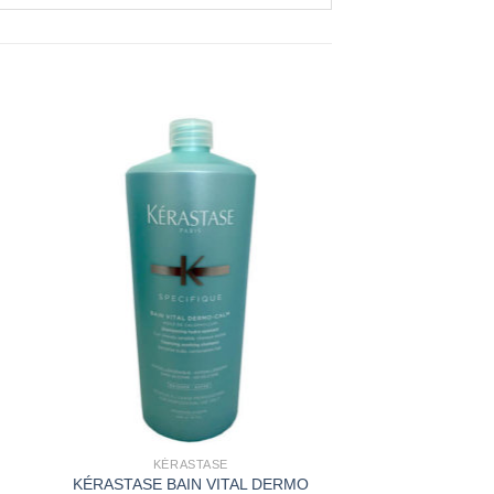
u
Zu
ste
Wunschliste
gen
hinzufügen
+
KÉRASTASE
KÉRASTASE BAIN VITAL DERMO