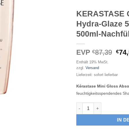
KERASTASE G
Hydra-Glaze 50
500ml-Nachfü
Urs
EVP
87,39
74
€
€
Pre
Enthält 19% MwSt.
war
zzgl.
Versand
€87
Lieferzeit: sofort lieferbar
Kérastase Mini Gloss Abs
feuchtigkeitsspendendes Sha
KERASTASE Gloss Absolu Ba
IN 