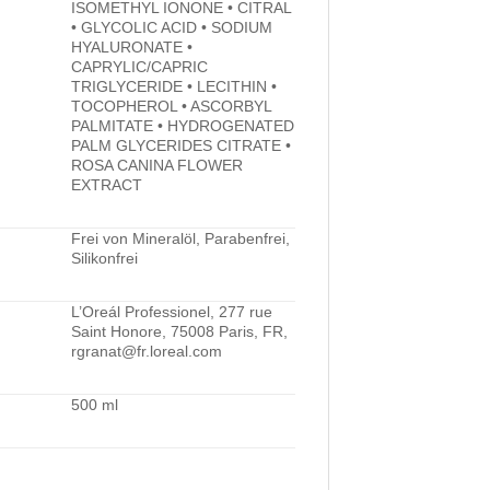
ISOMETHYL IONONE • CITRAL
• GLYCOLIC ACID • SODIUM
HYALURONATE •
CAPRYLIC/CAPRIC
TRIGLYCERIDE • LECITHIN •
TOCOPHEROL • ASCORBYL
PALMITATE • HYDROGENATED
PALM GLYCERIDES CITRATE •
ROSA CANINA FLOWER
EXTRACT
Frei von Mineralöl, Parabenfrei,
Silikonfrei
L’Oreál Professionel, 277 rue
Saint Honore, 75008 Paris, FR,
rgranat@fr.loreal.com
500 ml