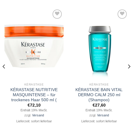
Zu
Zu
Wunschliste
Wunschliste
hinzufügen
hinzufügen
KÉRASTASE
KÉRASTASE
KÉRASTASE NUTRITIVE
KÉRASTASE BAIN VITAL
MASQUINTENSE – für
DERMO CALM 250 ml
trockenes Haar 500 ml (
(Shampoo)
€
72,10
€
27,60
Enthält 19% MwSt.
Enthält 19% MwSt.
zzgl.
Versand
zzgl.
Versand
Lieferzeit: sofort lieferbar
Lieferzeit: sofort lieferbar