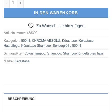
Kérastase Chroma Absolu Bain Riche Chroma Respect Nachfü
IN DEN WARENKORB
Zu Wunschliste hinzufügen
Artikelnummer:
438390
Kategorien:
500ml
,
CHROMA ABSOLU
,
Kérastase
,
Kérastase
Haarpflege
,
Kérastase Shampoo
,
Sondergröße 500ml
Schlagwörter:
Colorshampoo
,
Shampoo
,
Shampoo für gefärbtes haar
Marke:
Kerastase
BESCHREIBUNG